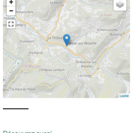
+
−
Leaflet