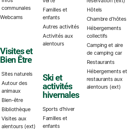
Infos
verte
réservation (ext)
communales
Familles et
Hôtels
Webcams
enfants
Chambre d'hôtes
Autres activités
Hébergements
Activités aux
collectifs
alentours
Camping et aire
Visites et
de camping car
Bien Être
Restaurants
Hébergements et
Sites naturels
Ski et
restaurants aux
Autour des
activités
alentours (ext)
animaux
hivernales
Bien-être
Sports d'hiver
Bibliothèque
Familles et
Visites aux
enfants
alentours (ext)