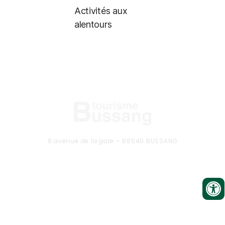
Activités aux
alentours
8 avenue de la gare – 88540 BUSSANG
Tél. 03 29 61 50 37
CONTACTEZ-NOUS
Formulaire de contact