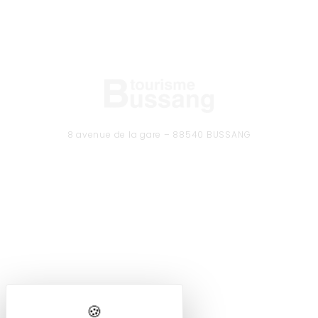
8 avenue de la gare – 88540 BUSSANG
Tél. 03 29 61 50 37
CONTACTEZ-NOUS
Formulaire de contact