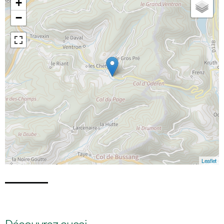
+
−
Leaflet