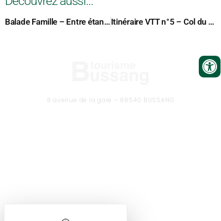
Découvrez aussi...
Balade Famille – Entre étangs et forêt de Presles
Itinéraire VTT n°5 – Col du Rhamné – départ: mairie de Rupt-sur-Moselle
8 avenue de la gare – 88540 BUSSANG
Tél. 03 29 61 50 37
CONTACTEZ-NOUS
Formulaire de contact