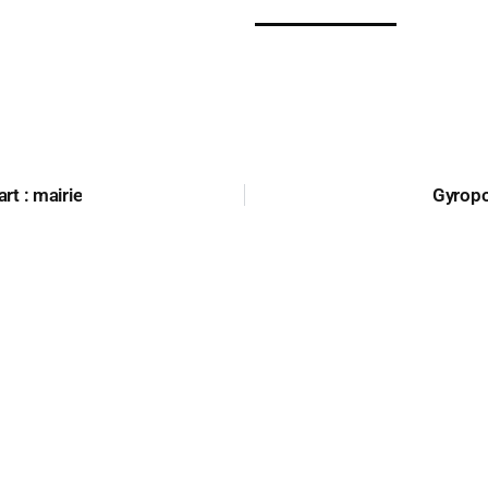
rt : mairie
Gyropo
CONTACTEZ-NOUS
Formulaire de contact