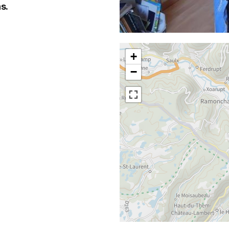
s.
+
−