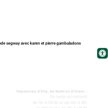
de segway avec karen et pierre gambaladons
HORAIRES
Va
cances d'été, de Noël et d'hiver
:
Du lundi au samedi
de 9h à 12h30 et de 14h à 18h