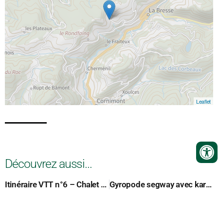
Leaflet
Découvrez aussi...
Itinéraire VTT n°6 – Chalet des Fraiteux – départ : mairie
Gyropode segway avec karen et pierre gambaladons