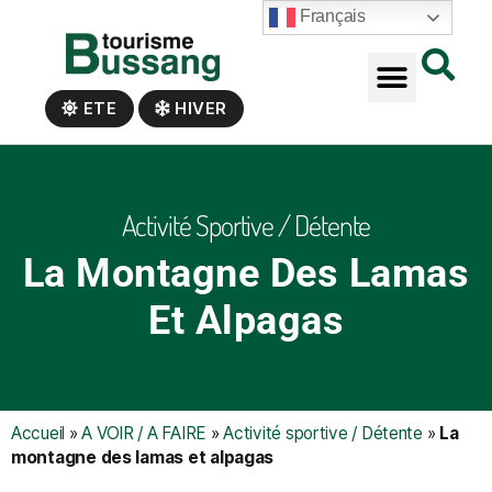
Panneau de gestion des cookies
Français
ETE
HIVER
Activité Sportive / Détente
La Montagne Des Lamas
Et Alpagas
Accueil
»
A VOIR / A FAIRE
»
Activité sportive / Détente
»
La
montagne des lamas et alpagas