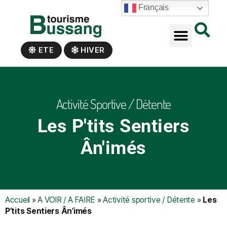
Panneau de gestion des cookies
Français
ETE
HIVER
Activité Sportive / Détente
Les P'tits Sentiers
Ân'imés
Accueil
»
A VOIR / A FAIRE
»
Activité sportive / Détente
»
Les
P’tits Sentiers Ân’imés