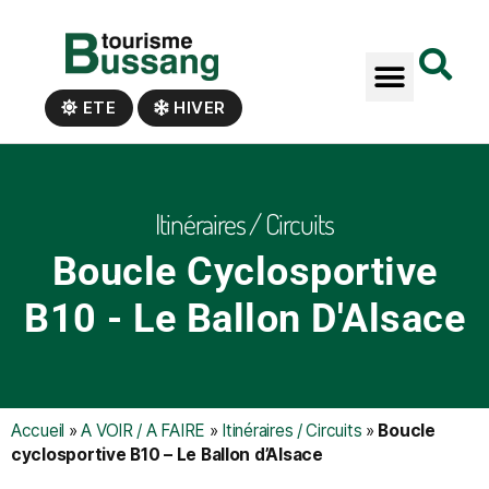
Panneau de gestion des cookies
ETE
HIVER
Itinéraires / Circuits
Boucle Cyclosportive
B10 - Le Ballon D'Alsace
Accueil
»
A VOIR / A FAIRE
»
Itinéraires / Circuits
»
Boucle
cyclosportive B10 – Le Ballon d’Alsace