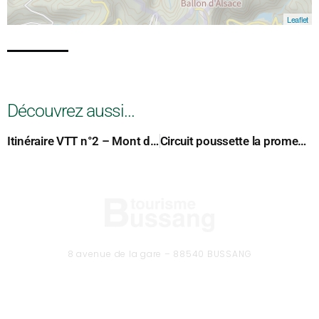
Leaflet
Découvrez aussi...
Itinéraire VTT n°2 – Mont de Fourche – départ: Col du Mont de Fourche
Circuit poussette la promenade de Champé
8 avenue de la gare – 88540 BUSSANG
Tél. 03 29 61 50 37
CONTACTEZ-NOUS