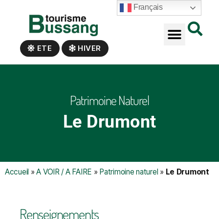
Panneau de gestion des cookies
Français
ETE
HIVER
Patrimoine Naturel
Le Drumont
Accueil
»
A VOIR / A FAIRE
»
Patrimoine naturel
»
Le Drumont
Renseignements