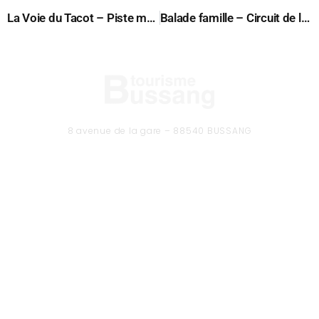
La Voie du Tacot – Piste multi-activités
Balade famille – Circuit de la Grand Roche
8 avenue de la gare – 88540 BUSSANG
Tél. 03 29 61 50 37
CONTACTEZ-NOUS
Formulaire de contact