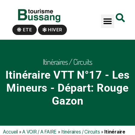
Panneau de gestion des cookies
ETE
HIVER
Itinéraires / Circuits
Itinéraire VTT N°17 - Les
Mineurs - Départ: Rouge
Gazon
Accueil
»
A VOIR / A FAIRE
»
Itinéraires / Circuits
»
Itinéraire