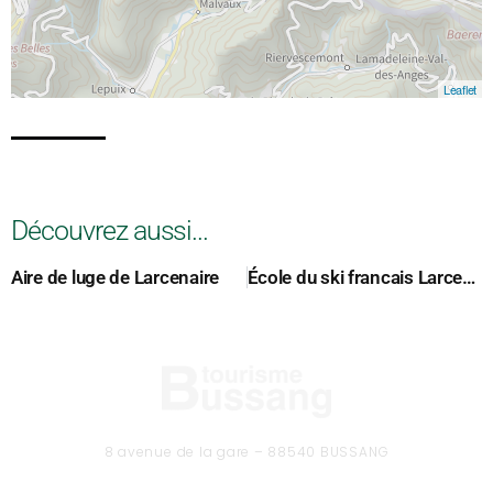
Leaflet
Découvrez aussi...
Aire de luge de Larcenaire
École du ski francais Larcenaire
8 avenue de la gare – 88540 BUSSANG
Tél. 03 29 61 50 37