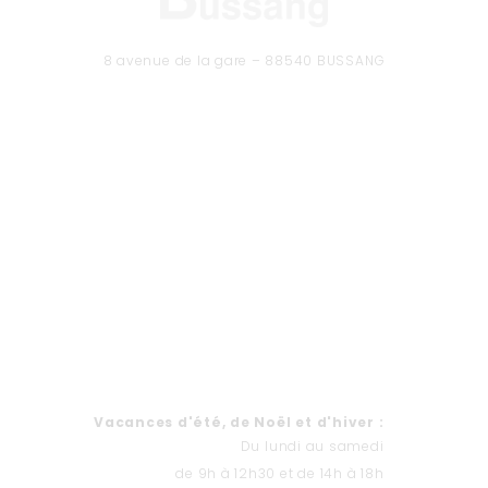
8 avenue de la gare – 88540 BUSSANG
Tél. 03 29 61 50 37
CONTACTEZ-NOUS
Formulaire de contact
HORAIRES
Va
cances d'été, de Noël et d'hiver
:
Du lundi au samedi
de 9h à 12h30 et de 14h à 18h