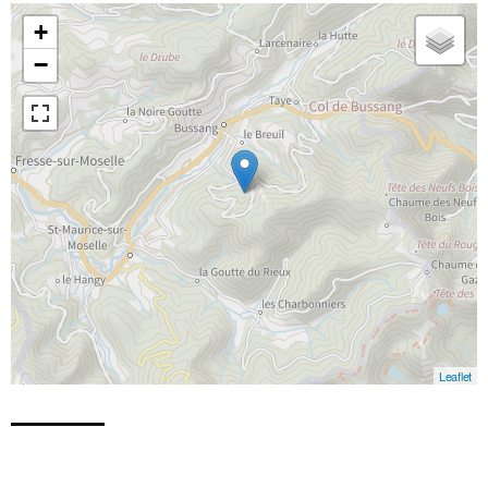
+
−
Leaflet