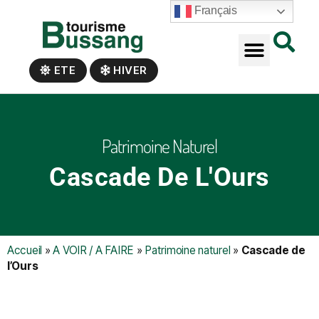
Panneau de gestion des cookies
Français
ETE
HIVER
Patrimoine Naturel
Cascade De L'Ours
Accueil
»
A VOIR / A FAIRE
»
Patrimoine naturel
»
Cascade de
l’Ours