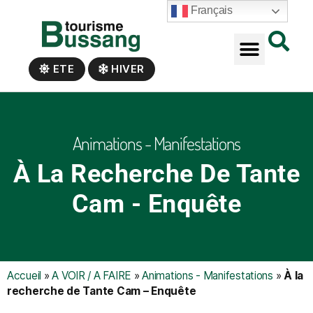
Panneau de gestion des cookies
Français
ETE
HIVER
Animations - Manifestations
À La Recherche De Tante
Cam - Enquête
Accueil
»
A VOIR / A FAIRE
»
Animations - Manifestations
»
À la
recherche de Tante Cam – Enquête