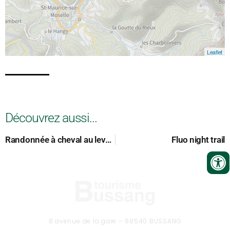
Leaflet
Découvrez aussi...
Randonnée à cheval au lever du Soleil
Fluo night trail
8 avenue de la gare – 88540 BUSSANG