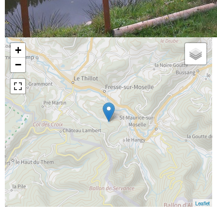
+
−
Leaflet