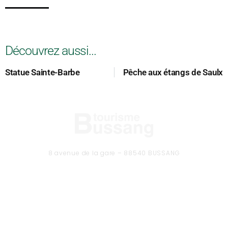
Découvrez aussi...
Statue Sainte-Barbe
Pêche aux étangs de Saulx
8 avenue de la gare – 88540 BUSSANG
Tél. 03 29 61 50 37
CONTACTEZ-NOUS
Formulaire de contact