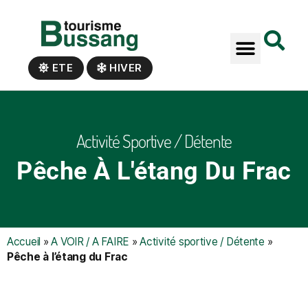
Panneau de gestion des cookies
ETE
HIVER
Activité Sportive / Détente
Pêche À L'étang Du Frac
Accueil
»
A VOIR / A FAIRE
»
Activité sportive / Détente
»
Pêche à l’étang du Frac