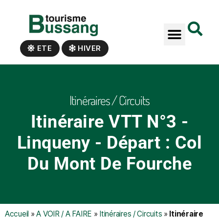
Panneau de gestion des cookies
ETE
HIVER
Itinéraires / Circuits
Itinéraire VTT N°3 -
Linqueny - Départ : Col
Du Mont De Fourche
Accueil
»
A VOIR / A FAIRE
»
Itinéraires / Circuits
»
Itinéraire