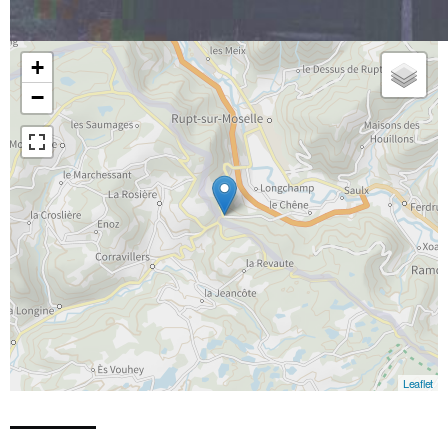
+
−
Leaflet