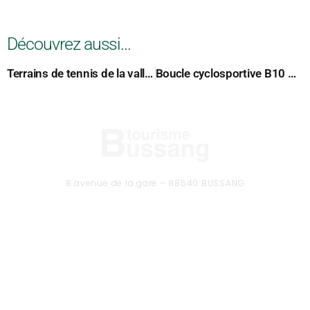
Découvrez aussi...
Terrains de tennis de la vallée de la Moselle
Boucle cyclosportive B10 – Le Ballon d’Alsace
8 avenue de la gare – 88540 BUSSANG
Tél. 03 29 61 50 37
CONTACTEZ-NOUS
Formulaire de contact