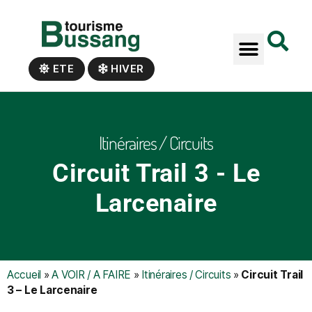
Panneau de gestion des cookies
ETE
HIVER
Itinéraires / Circuits
Circuit Trail 3 - Le
Larcenaire
Accueil
»
A VOIR / A FAIRE
»
Itinéraires / Circuits
»
Circuit Trail
3 – Le Larcenaire