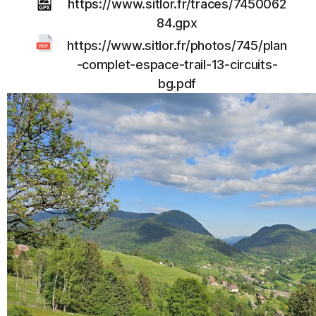
https://www.sitlor.fr/traces/7450062
84.gpx
https://www.sitlor.fr/photos/745/plan
-complet-espace-trail-13-circuits-
bg.pdf