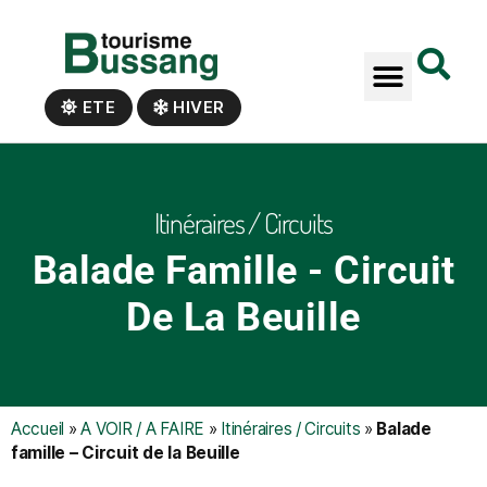
Panneau de gestion des cookies
ETE
HIVER
Itinéraires / Circuits
Balade Famille - Circuit
De La Beuille
Accueil
»
A VOIR / A FAIRE
»
Itinéraires / Circuits
»
Balade
famille – Circuit de la Beuille