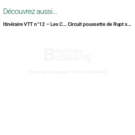
Découvrez aussi...
Itinéraire VTT n°12 – Les Charbonniers – départ: office de tourisme
Circuit poussette de Rupt sur Moselle
8 avenue de la gare – 88540 BUSSANG
Tél. 03 29 61 50 37
CONTACTEZ-NOUS
Formulaire de contact