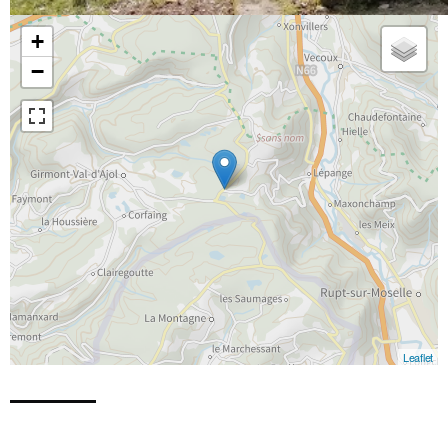
+
−
Leaflet