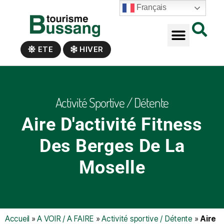
Panneau de gestion des cookies
Français
ETE
HIVER
Activité Sportive / Détente
Aire D'activité Fitness
Des Berges De La
Moselle
Accueil
»
A VOIR / A FAIRE
»
Activité sportive / Détente
»
Aire