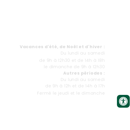
HORAIRES
Va
cances d'été, de Noël et d'hiver
:
Du lundi au samedi
de 9h à 12h30 et de 14h à 18h
le dimanche de 9h à 12h30
Autres périodes :
Du lundi au samedi
de 9h à 12h et de 14h à 17h
Fermé le jeudi et le dimanche