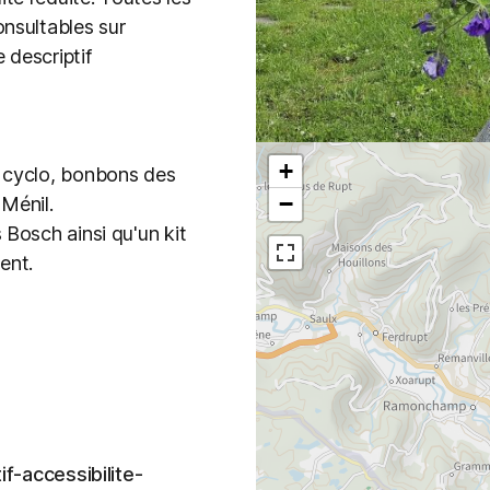
onsultables sur
 descriptif
+
s cyclo, bonbons des
−
Ménil.
 Bosch ainsi qu'un kit
ent.
f-accessibilite-