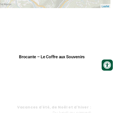
Leaflet
Brocante – Le Coffre aux Souvenirs
HORAIRES
Va
cances d'été, de Noël et d'hiver
:
Du lundi au samedi