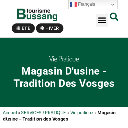
Panneau de gestion des cookies
Français
ETE
HIVER
Vie Pratique
Magasin D'usine -
Tradition Des Vosges
Accueil
»
SERVICES / PRATIQUE
»
Vie pratique
»
Magasin
d’usine – Tradition des Vosges