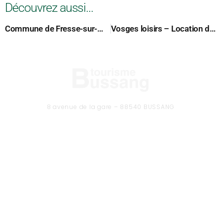
Découvrez aussi...
Commune de Fresse-sur-Moselle
Vosges loisirs – Location de matériel hiver
8 avenue de la gare – 88540 BUSSANG
Tél. 03 29 61 50 37
CONTACTEZ-NOUS
Formulaire de contact