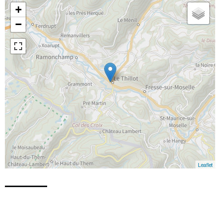
+
−
Leaflet