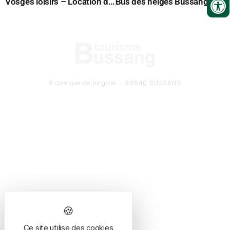
Vosges loisirs – Location de matériel hiver
Bus des neiges Bussang-Larcenaire
8 avenue de la gare – 88540 BUSSANG
Tél. 03 29 61 50 37
CONTACTEZ-NOUS
Formulaire de contact
Ce site utilise des cookies