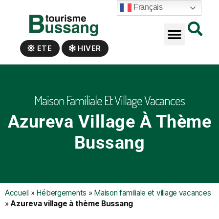
Panneau de gestion des cookies
Français
ETE
HIVER
Maison Familiale Et Village Vacances
Azureva Village À Thème
Bussang
Accueil
»
Hébergements
»
Maison familiale et village vacances
»
Azureva village à thème Bussang