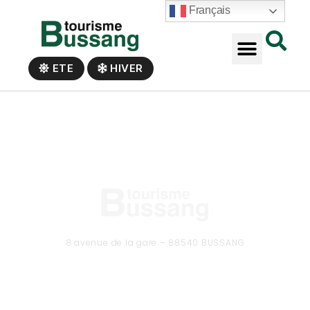
Panneau de gestion des cookies
Français
ETE
HIVER
8 avenue de la gare – 88540 BUSSANG
Tél. 03 29 61 50 37
CONTACTEZ-NOUS