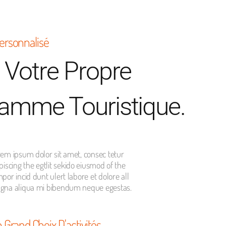
ersonnalisé
 Votre Propre
amme Touristique.
em ipsum dolor sit amet, consec tetur
piscing the egtlit sekido eiusmod of the
por incid dunt ulert labore et dolore all
gna aliqua mi bibendum neque egestas.
 Grand Choix D'activités