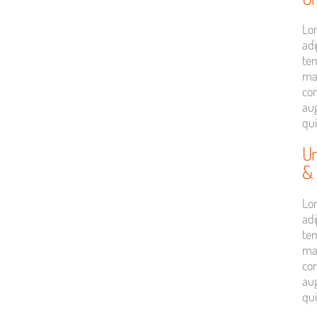
Lor
adi
tem
ma
con
aug
qui
Un
& 
Lor
adi
tem
ma
con
aug
qui