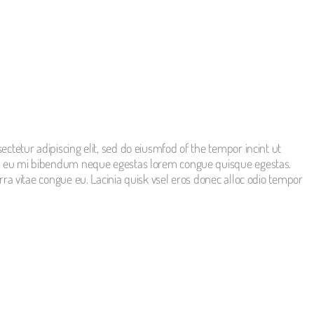
ctetur adipiscing elit, sed do eiusmfod of the tempor incint ut
In eu mi bibendum neque egestas lorem congue quisque egestas.
rra vitae congue eu. Lacinia quisk vsel eros donec alloc odio tempor