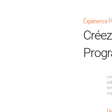
Expérience P
Créez
Progr
Lor
adi
tem
ma
Un