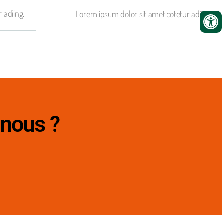
 adiing.
Lorem ipsum dolor sit amet cotetur adiing.
 nous ?