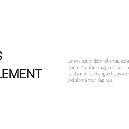
S
Lorem ipsum dolor sit amet, conse
labore et dolore magna aliqua. 
LEMENT
Iaculis nunc sed augue lacus vive
orci aloma noyr dapibus.