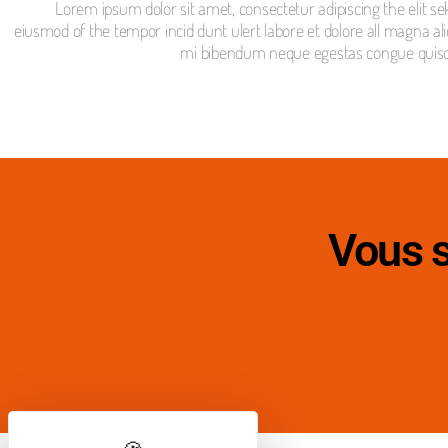
Lorem ipsum dolor sit amet, consectetur adipiscing the elit se
eiusmod of the tempor incid dunt ulert labore et dolore all magna al
mi bibendum neque egestas congue quis
Vous s