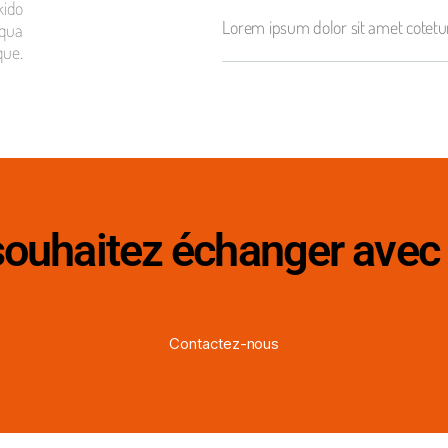
kido
Lorem ipsum dolor sit amet cotetur
iqua
que.
ouhaitez échanger avec
Contactez-nous