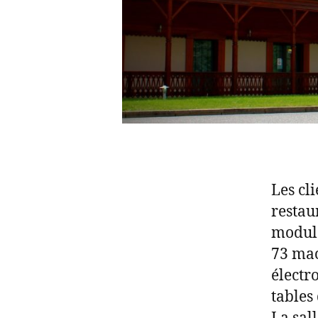
Les cl
restau
modula
73 mac
électr
tables