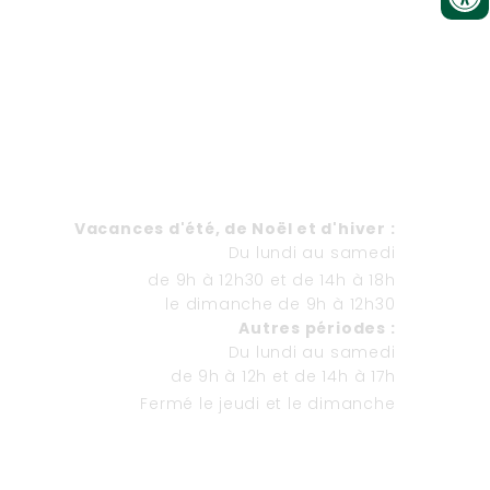
HORAIRES
Va
cances d'été, de Noël et d'hiver
:
Du lundi au samedi
de 9h à 12h30 et de 14h à 18h
le dimanche de 9h à 12h30
Autres périodes :
Du lundi au samedi
de 9h à 12h et de 14h à 17h
Fermé le jeudi et le dimanche