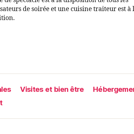
e de spectacle est à la disposition de tous les
sateurs de soirée et une cuisine traiteur est à 
ition.
ales
Visites et bien être
Hébergement
t