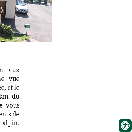
nt, aux
ne vue
, et le
5 km du
de vous
ents de
 alpin,