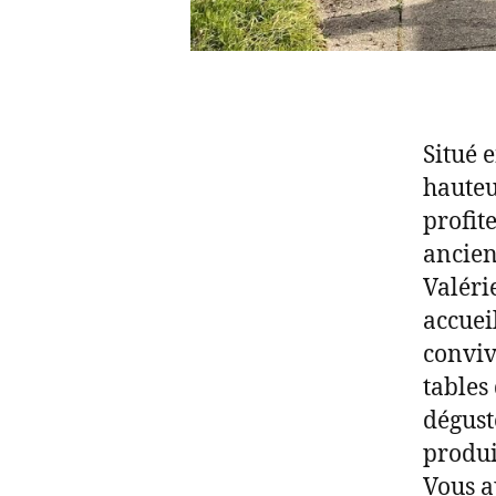
Situé 
hauteu
profit
ancien
Valéri
accuei
conviv
tables
dégust
produi
Vous a