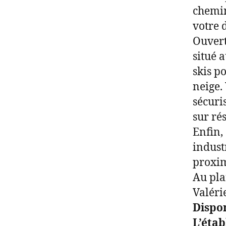
chemin
votre 
Ouvert
situé 
skis po
neige.
sécuri
sur ré
Enfin,
indust
proxim
Au pla
Valéri
Dispon
L’étab