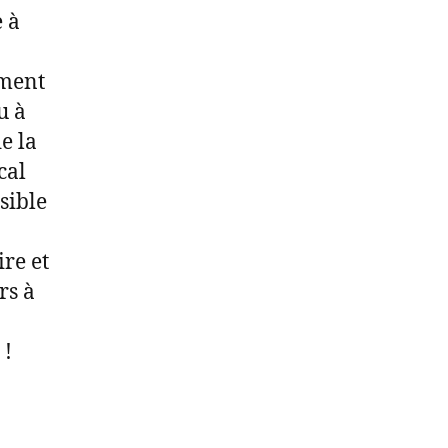
 à
ement
u à
de la
cal
sible
re et
rs à
 !