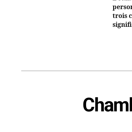
perso
trois 
signif
Chamb