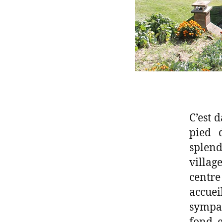
C’est 
pied 
splend
villag
centre
accuei
sympat