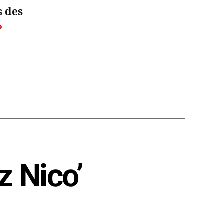
s des
»
 Nico’