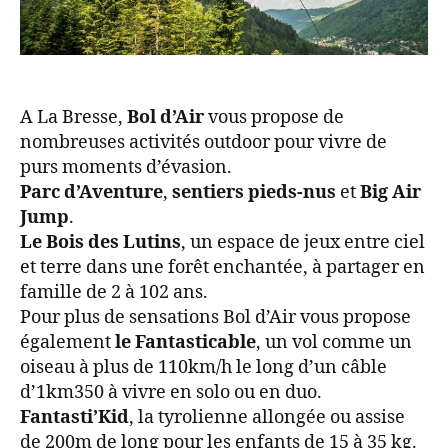
A La Bresse,
Bol d’Air
vous propose de
nombreuses activités outdoor pour vivre de
purs moments d’évasion.
Parc d’Aventure
,
sentiers pieds-nus
et
Big Air
Jump
.
Le Bois des Lutins
, un espace de jeux entre ciel
et terre dans une forêt enchantée, à partager en
famille de 2 à 102 ans.
Pour plus de sensations Bol d’Air vous propose
également
le Fantasticable
, un vol comme un
oiseau à plus de 110km/h le long d’un câble
d’1km350 à vivre en solo ou en duo.
Fantasti’Kid
, la tyrolienne allongée ou assise
de 200m de long pour les enfants de 15 à 35 kg.