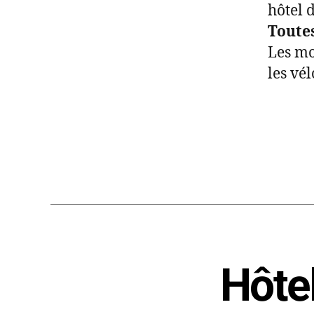
hôtel 
Toutes
Les mo
les vé
Hôtel