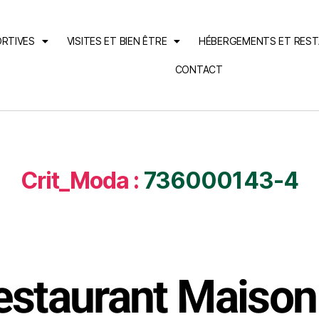
ORTIVES
VISITES ET BIEN ÊTRE
HÉBERGEMENTS ET RES
CONTACT
Crit_Moda :
736000143-4
estaurant Maiso