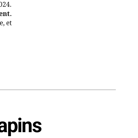
024.
ent.
, et
Sapins