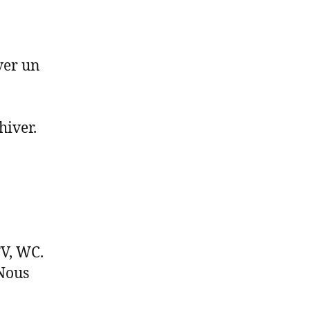
rver un
hiver.
TV, WC.
 Nous