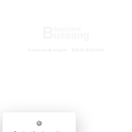
8 avenue de la gare – 88540 BUSSANG
Tél. 03 29 61 50 37
CONTACTEZ-NOUS
Formulaire de contact