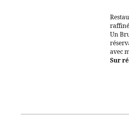
Restau
raffiné
Un Bru
réserv
avec me
Sur r