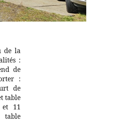
 de la
lités :
end de
rter :
ourt de
t table
 et 11
 table