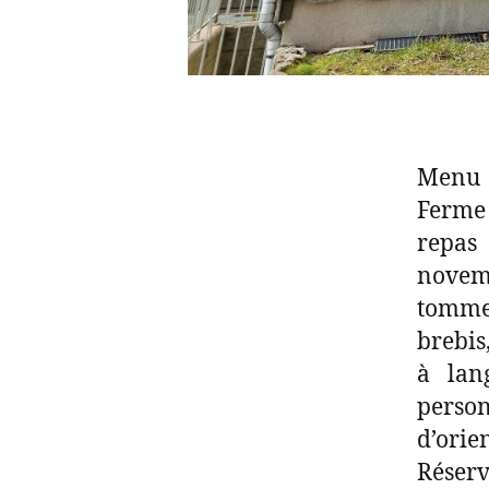
Menu 
Ferme 
repas
novem
tomme 
brebis
à lan
perso
d’orie
Réser