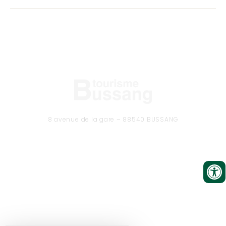
8 avenue de la gare – 88540 BUSSANG
Tél. 03 29 61 50 37
CONTACTEZ-NOUS
Formulaire de contact