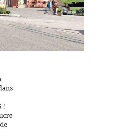
à
 dans
 !
ucre
 de