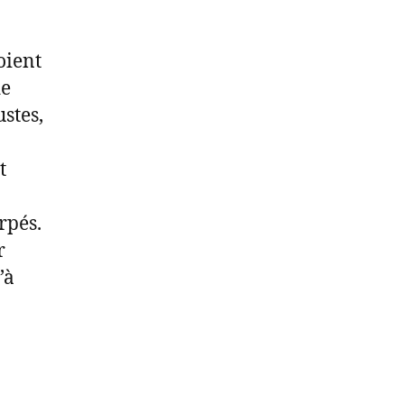
oient
de
ustes,
t
rpés.
r
’à