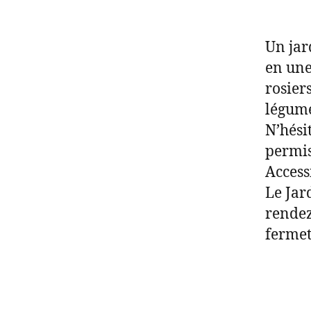
Un jar
en une
rosier
légume
N’hési
permis
Access
Le Jar
rendez
fermet