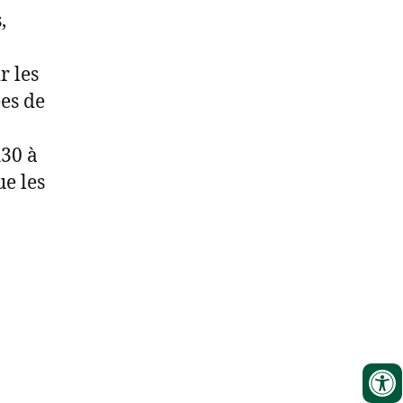
,
r les
ées de
h30 à
ue les