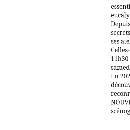
essent
eucaly
Depuis
secret
ses at
Celles
11h30 
samedi
En 202
découv
reconn
NOUVEA
scénog