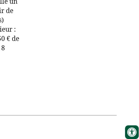
lle un
ir de
s)
eur :
50 € de
 8