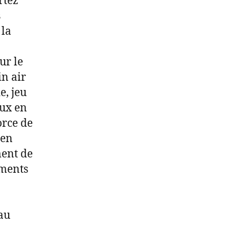
rtez
s
 la
ur le
in air
e, jeu
eux en
orce de
 en
ment de
oments
au