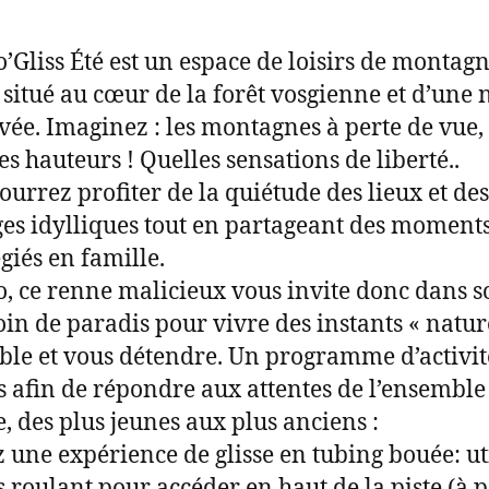
’Gliss Été est un espace de loisirs de montagn
 situé au cœur de la forêt vosgienne et d’une 
vée. Imaginez : les montagnes à perte de vue, 
es hauteurs ! Quelles sensations de liberté..
ourrez profiter de la quiétude des lieux et des
es idylliques tout en partageant des moment
égiés en famille.
, ce renne malicieux vous invite donc dans s
coin de paradis pour vivre des instants « natur
le et vous détendre. Un programme d’activit
s afin de répondre aux attentes de l’ensemble
e, des plus jeunes aux plus anciens :
z une expérience de glisse en tubing bouée: ut
is roulant pour accéder en haut de la piste (à p