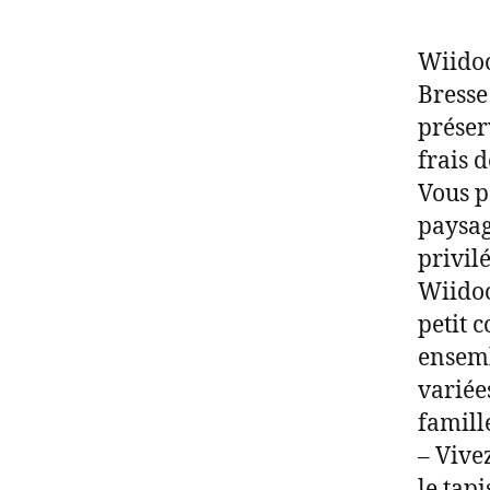
Wiidoo
Bresse
préser
frais d
Vous p
paysag
privil
Wiidoo
petit 
ensemb
variée
famill
– Vive
le tap