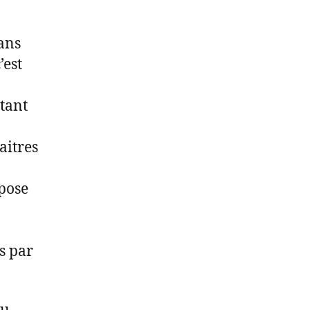
ans
’est
itant
aitres
opose
s par