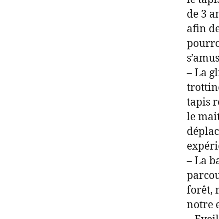
de 3 a
afin de
pourro
s’amus
– La gl
trottin
tapis 
le mai
déplac
expéri
– La b
parcou
forêt,
notre 