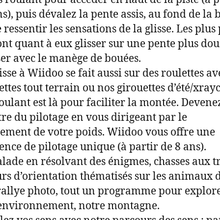
ns), puis dévalez la pente assis, au fond de la 
 ressentir les sensations de la glisse. Les plus 
nt quant à eux glisser sur une pente plus dou
er avec le manège de bouées.
isse à Wiidoo se fait aussi sur des roulettes a
ettes tout terrain ou nos girouettes d’été/xrayc
roulant est là pour faciliter la montée. Devene
tre du pilotage en vous dirigeant par le
ement de votre poids. Wiidoo vous offre une
ence de pilotage unique (à partir de 8 ans).
alade en résolvant des énigmes, chasses aux tr
rs d’orientation thématisés sur les animaux d
 rallye photo, tout un programme pour explor
environnement, notre montagne.