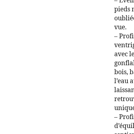
– Evei
pieds 
oubliée
vue.
– Prof
ventrig
avec le
gonfla
bois, 
l’eau 
laissa
retrou
unique
– Prof
d’équi