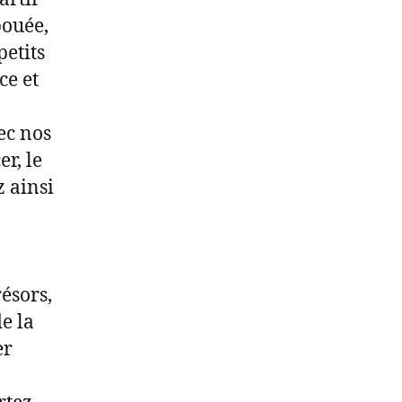
bouée,
petits
ce et
vec nos
er, le
z ainsi
ésors,
e la
er