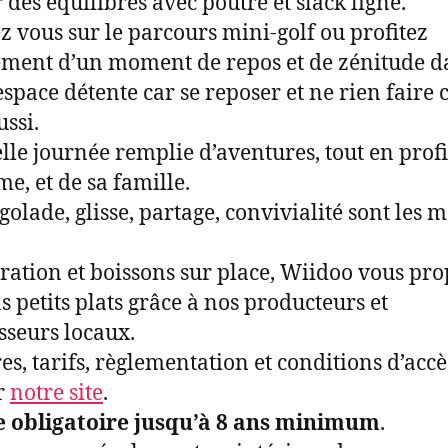
r des équilibres avec poutre et slack ligne.
ez vous sur le parcours mini-golf ou profitez
ment d’un moment de repos et de zénitude d
space détente car se reposer et ne rien faire c
ussi.
lle journée remplie d’aventures, tout en prof
me, et de sa famille.
igolade, glisse, partage, convivialité sont les m
ration et boissons sur place, Wiidoo vous pr
s petits plats grâce à nos producteurs et
sseurs locaux.
es, tarifs, règlementation et conditions d’accè
r
notre site
.
e obligatoire jusqu’à 8 ans minimum
.