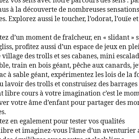
llez vos sens avec notre parcours des sens : pa
nus à la découverte de nombreuses sensation
s. Explorez aussi le toucher, l’odorat, l’ouïe et
itez d’un moment de fraîcheur, en « slidant » s
liss, profitez aussi d’un espace de jeux en ple
 village des trolls et ses cabanes, mini escalad
ble, train en bois géant, pêche aux canards, j
bac à sable géant, expérimentez les lois de la f
au lavoir des trolls et construisez des barrages
nt libre cours à votre imagination c’est le mo
ver votre âme d’enfant pour partager des m
s.
itez en egalement pour tester vos qualités
libre et imaginez-vous l’âme d’un aventurier 