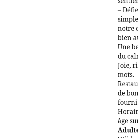
sentie
– Défi
simple
notre e
bien a
Une be
du cal
Joie, r
mots.
Restau
de bon
fourni
Horair
âge su
Adult