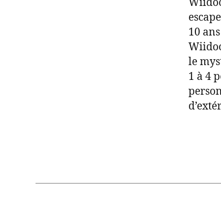
Wiidoo
escape
10 ans
Wiidoo
le myst
1 à 4 
person
d’exté