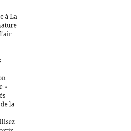
e à La
nature
l’air
s
on
e »
és
 de la
ilisez
artir