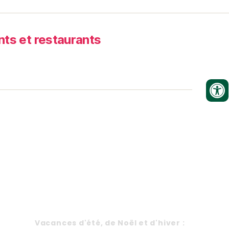
s et restaurants
HORAIRES
Va
cances d'été, de Noël et d'hiver
: