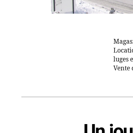
Magasi
Locati
luges 
Vente 
Un jo