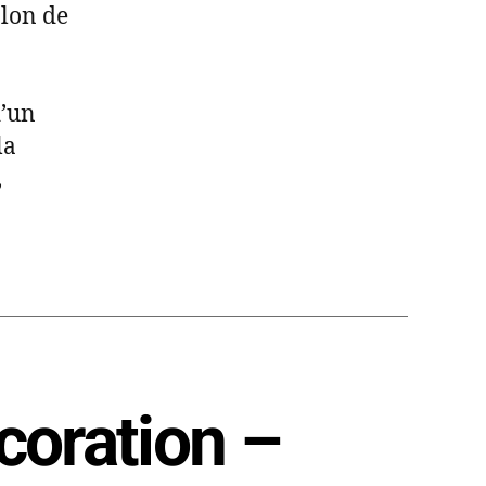
alon de
d’un
la
,
coration –