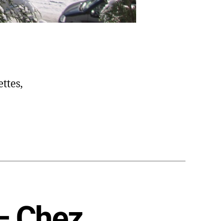
ttes,
– Chez