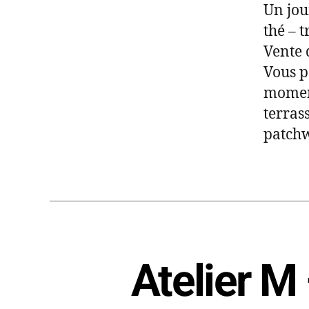
Un jou
thé – t
Vente d
Vous p
moment
terrass
patchw
Atelier M