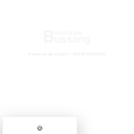
8 avenue de la gare – 88540 BUSSANG
Tél. 03 29 61 50 37
CONTACTEZ-NOUS
Formulaire de contact