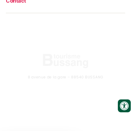
Contact
8 avenue de la gare – 88540 BUSSANG
Tél. 03 29 61 50 37
CONTACTEZ-NOUS
Formulaire de contact