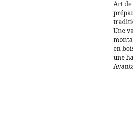
Art de
prépar
traditi
Une va
montag
en boi
une ha
Avanta