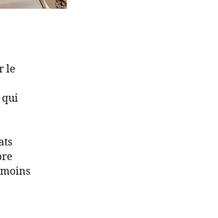
r le
 qui
ats
bre
e moins