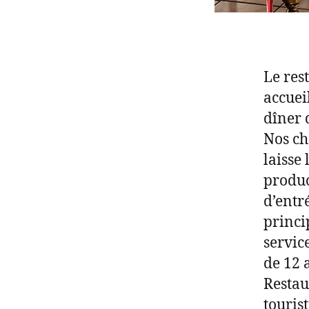
Le res
accuei
dîner 
Nos ch
laisse 
produc
d’entr
princi
servic
de 12 
Restau
touris