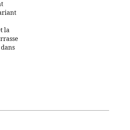
nt
ariant
t la
errasse
e dans