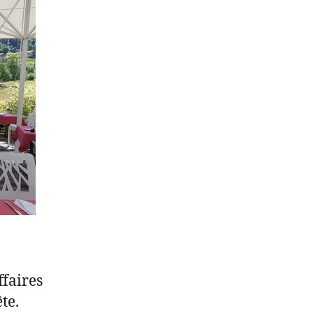
ffaires
te.